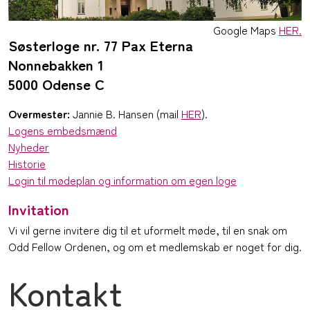
Google Maps
HER.
Søsterloge nr. 77 Pax Eterna
Nonnebakken 1
5000 Odense C
Overmester:
Jannie B. Hansen (mail
HER
).
Logens embedsmænd
Nyheder
Historie
Login til mødeplan og information om egen loge
Invitation
Vi vil gerne invitere dig til et uformelt møde, til en snak om
Odd Fellow Ordenen, og om et medlemskab er noget for dig.
Kontakt